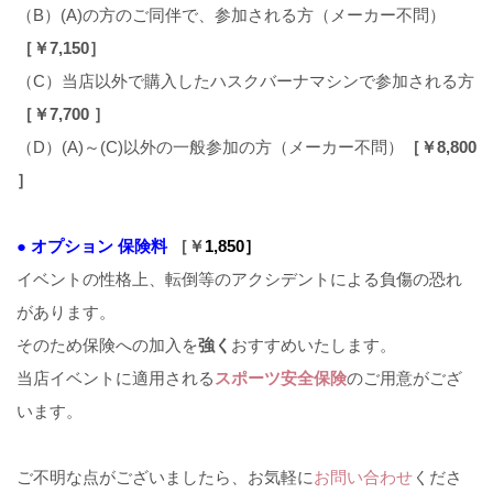
（B）(A)の方のご同伴で、参加される方（メーカー不問）
［￥7,150］
（C）当店以外で購入したハスクバーナマシンで参加される方
［
￥7,700 ］
（D）(A)～(C)以外の一般参加の方（メーカー不問）
［
￥8,800
］
● オプション 保険料
［￥
1,850］
イベントの性格上、転倒等のアクシデントによる負傷の恐れ
があります。
そのため保険への加入を
強く
おすすめいたします。
当店イベントに適用される
スポーツ安全保険
のご用意がござ
います。
ご不明な点がございましたら、お気軽に
お問い合わせ
くださ