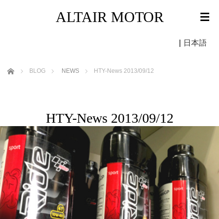
ALTAIR MOTOR
|
日本語
ホーム
BLOG
NEWS
HTY-News 2013/09/12
HTY-News 2013/09/12