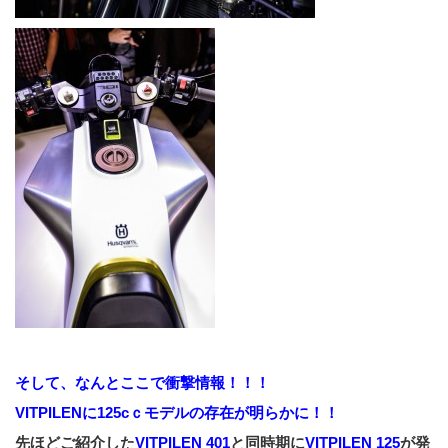
そして、なんとここで衝撃情報！！！
VITPILENに125cｃモデルの存在が明らかに！！
先ほどご紹介した
VITPILEN 401
と同時期に
VITPILEN 125
が発