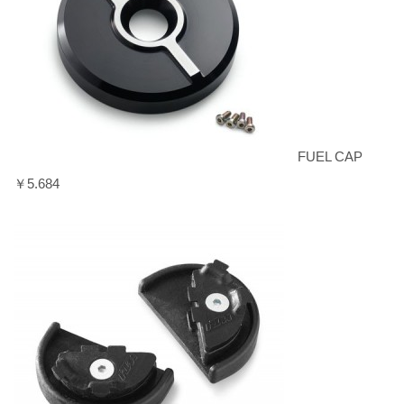
FUEL CAP
￥5.684